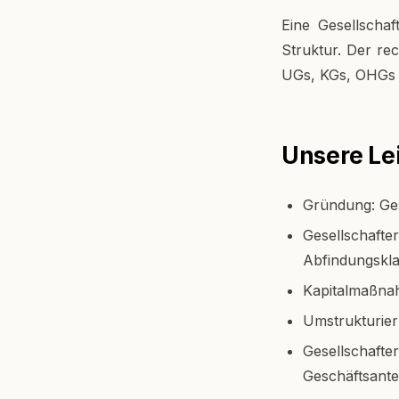
Eine Gesellschaf
Struktur. Der re
UGs, KGs, OHGs 
Unsere Le
Gründung: Ges
Gesellschafte
Abfindungskl
Kapitalmaßna
Umstrukturie
Gesellschafte
Geschäftsante