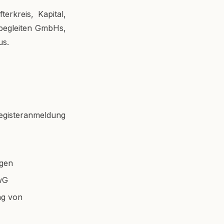
erkreis, Kapital,
 begleiten GmbHs,
us.
registeranmeldung
ngen
wG
ng von