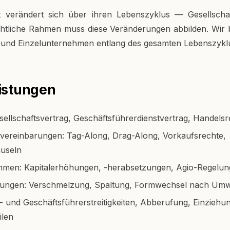
t verändert sich über ihren Lebenszyklus — Gesellschaft
chtliche Rahmen muss diese Veränderungen abbilden. Wir
und Einzelunternehmen entlang des gesamten Lebenszykl
istungen
ellschaftsvertrag, Geschäftsführerdienstvertrag, Handels
rvereinbarungen: Tag-Along, Drag-Along, Vorkaufsrechte,
auseln
hmen: Kapitalerhöhungen, -herabsetzungen, Agio-Regelu
rungen: Verschmelzung, Spaltung, Formwechsel nach Um
r- und Geschäftsführerstreitigkeiten, Abberufung, Einziehu
ilen